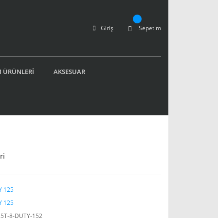
Giriş
Sepetim
 ÜRÜNLERİ
AKSESUAR
ri
 125
 125
5T-8-DUTY-152