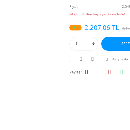
Fiyat
2.04
242,85 TL den başlayan taksitlerle!
2.207,06 TL
%10
2.45
SEPE
Karşılaştır
Paylaş :