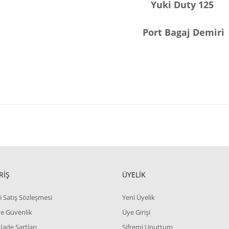
Yuki Duty 125
Port Bagaj Demiri
RİŞ
ÜYELİK
i Satış Sözleşmesi
Yeni Üyelik
 ve Güvenlik
Üye Girişi
 İade Şartları
Şifremi Unuttum