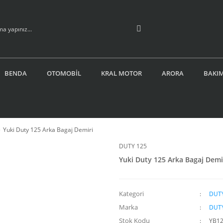
BENDA
OTOMOBİL
KRAL MOTOR
ARORA
BAKIM
Yuki Duty 125 Arka Bagaj Demiri
DUTY 125
Yuki Duty 125 Arka Bagaj Demi
Kategori
DUTY
Marka
DUTY
Stok Kodu
YB12