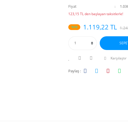
Fiyat
1.03
123,15 TL den başlayan taksitlerle!
1.119,22 TL
%10
1.24
SEPE
Karşılaştır
Paylaş :