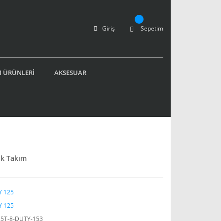
Giriş
Sepetim
 ÜRÜNLERİ
AKSESUAR
ak Takım
 125
 125
5T-8-DUTY-153