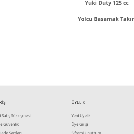
Yuki Duty 125 cc
Yolcu Basamak Takı
RİŞ
ÜYELİK
i Satış Sözleşmesi
Yeni Üyelik
 ve Güvenlik
Üye Girişi
 İade Şartları
Şifremi Unuttum