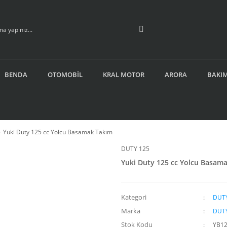
BENDA
OTOMOBİL
KRAL MOTOR
ARORA
BAKIM
Yuki Duty 125 cc Yolcu Basamak Takım
DUTY 125
Yuki Duty 125 cc Yolcu Basam
Kategori
DUTY
Marka
DUTY
Stok Kodu
YB12