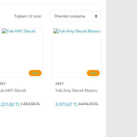
Toplam 12 ürün
%10
%10
MY
AMY
uki AMY Silecek
Yuki Amy Silecek Motoru
.221,82 TL
3.973,67 TL
1.357,58 TL
4.415,19 TL