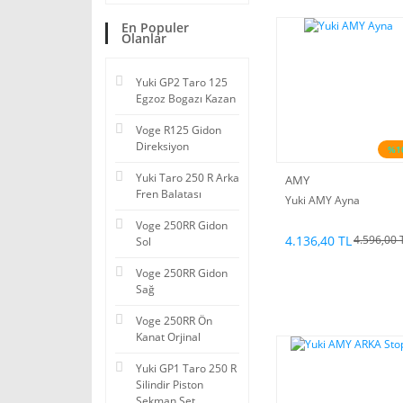
En Populer
Olanlar
Yuki GP2 Taro 125
Egzoz Bogazı Kazan
Voge R125 Gidon
Direksiyon
%1
Yuki Taro 250 R Arka
AMY
Fren Balatası
Yuki AMY Ayna
Voge 250RR Gidon
4.136,40 TL
4.596,00 
Sol
Voge 250RR Gidon
Sağ
Voge 250RR Ön
Kanat Orjinal
Yuki GP1 Taro 250 R
Silindir Piston
Sekman Set