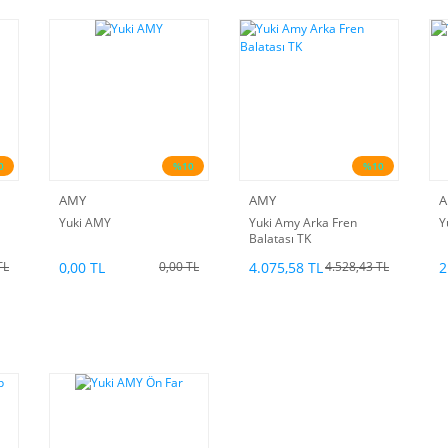
0
%10
%10
AMY
AMY
A
Yuki AMY
Yuki Amy Arka Fren
Y
Balatası TK
0,00 TL
4.075,58 TL
2
TL
0,00 TL
4.528,43 TL