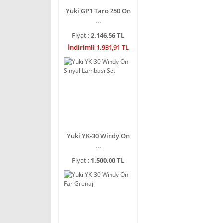
Yuki GP1 Taro 250 Ön
...
Fiyat :
2.146,56 TL
İndirimli 1.931,91 TL
Yuki YK-30 Windy Ön
...
Fiyat :
1.500,00 TL