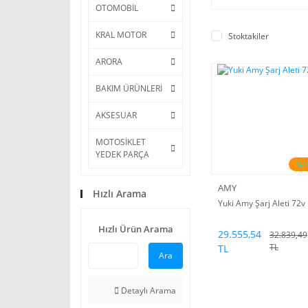
OTOMOBİL
KRAL MOTOR
Stoktakiler
ARORA
BAKIM ÜRÜNLERİ
AKSESUAR
MOTOSİKLET
YEDEK PARÇA
%1
AMY
Hızlı Arama
Yuki Amy Şarj Aleti 72v
Hızlı Ürün Arama
29.555,54
32.839,49
TL
TL
Ara
Detaylı Arama