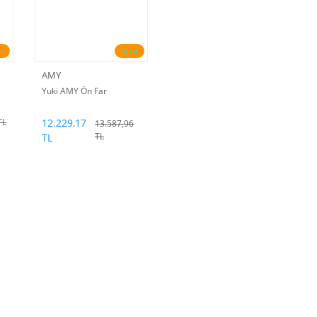
0
%10
AMY
Yuki AMY Ön Far
12.229,17
TL
13.587,96
TL
TL