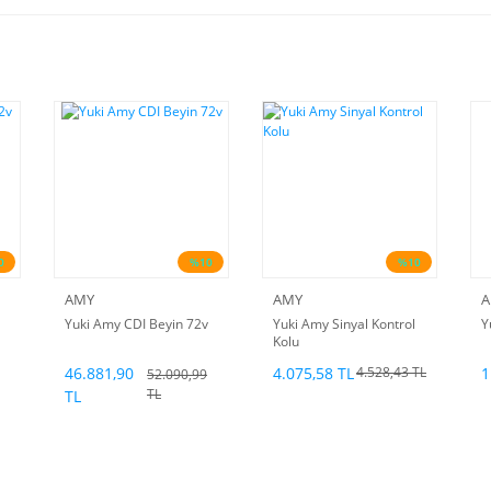
0
%10
%10
AMY
AMY
A
Yuki Amy CDI Beyin 72v
Yuki Amy Sinyal Kontrol
Y
Kolu
46.881,90
4.075,58 TL
1
4.528,43 TL
52.090,99
TL
TL