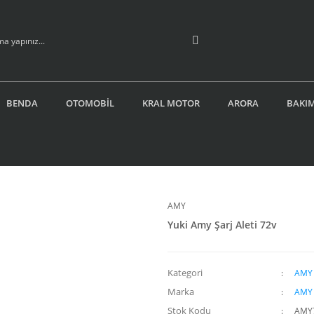
BENDA
OTOMOBİL
KRAL MOTOR
ARORA
BAKIM
AMY
Yuki Amy Şarj Aleti 72v
Kategori
AMY
Marka
AMY
Stok Kodu
AMY