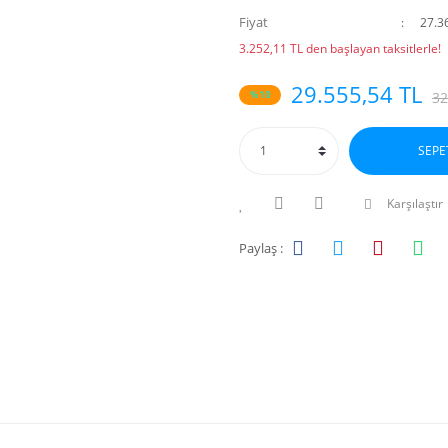
Fiyat
27.3
3.252,11 TL den başlayan taksitlerle!
29.555,54 TL
%10
32
SEPE
Karşılaştır
Paylaş :