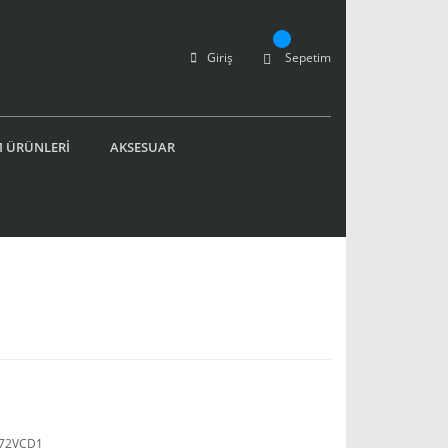
Giriş
Sepetim
 ÜRÜNLERİ
AKSESUAR
72VCD1