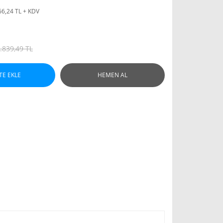
66,24 TL + KDV
.839,49 TL
TE EKLE
HEMEN AL