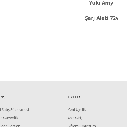
Yuki Amy
Şarj Aleti 72v
RİŞ
ÜYELİK
i Satış Sözleşmesi
Yeni Üyelik
 ve Güvenlik
Üye Girişi
 İade Şartları
Şifremi Unuttum