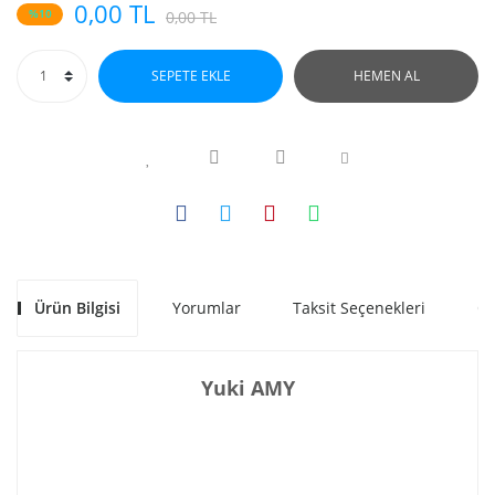
0,00 TL
%10
0,00 TL
SEPETE EKLE
HEMEN AL
Ürün Bilgisi
Yorumlar
Taksit Seçenekleri
Ön
Yuki AMY