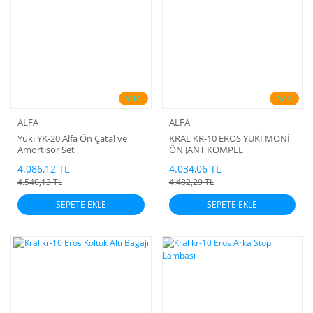
%10
%10
ALFA
ALFA
Yuki YK-20 Alfa Ön Çatal ve
KRAL KR-10 EROS YUKİ MONİ
Amortisör Set
ÖN JANT KOMPLE
4.086,12 TL
4.034,06 TL
4.540,13 TL
4.482,29 TL
SEPETE EKLE
SEPETE EKLE