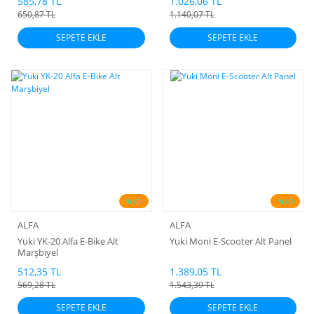
585,78 TL
1.026,06 TL
650,87 TL
1.140,07 TL
SEPETE EKLE
SEPETE EKLE
%10
%10
ALFA
ALFA
Yuki YK-20 Alfa E-Bike Alt
Yuki Moni E-Scooter Alt Panel
Marşbiyel
512,35 TL
1.389,05 TL
569,28 TL
1.543,39 TL
SEPETE EKLE
SEPETE EKLE