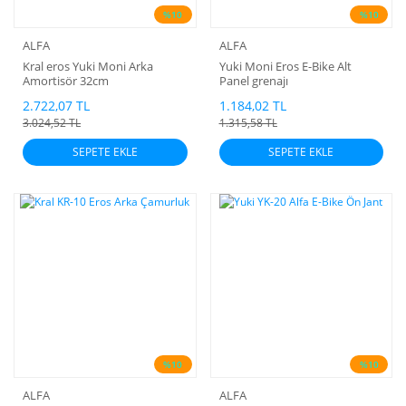
%10
%10
ALFA
ALFA
Kral eros Yuki Moni Arka
Yuki Moni Eros E-Bike Alt
Amortisör 32cm
Panel grenajı
2.722,07 TL
1.184,02 TL
3.024,52 TL
1.315,58 TL
SEPETE EKLE
SEPETE EKLE
%10
%10
ALFA
ALFA