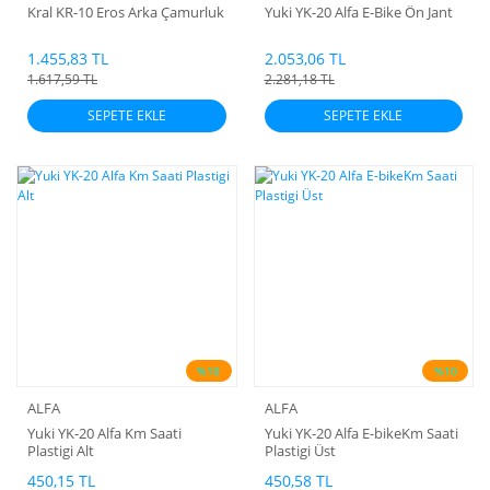
Kral KR-10 Eros Arka Çamurluk
Yuki YK-20 Alfa E-Bike Ön Jant
1.455,83 TL
2.053,06 TL
1.617,59 TL
2.281,18 TL
SEPETE EKLE
SEPETE EKLE
%10
%10
ALFA
ALFA
Yuki YK-20 Alfa Km Saati
Yuki YK-20 Alfa E-bikeKm Saati
Plastigi Alt
Plastigi Üst
450,15 TL
450,58 TL