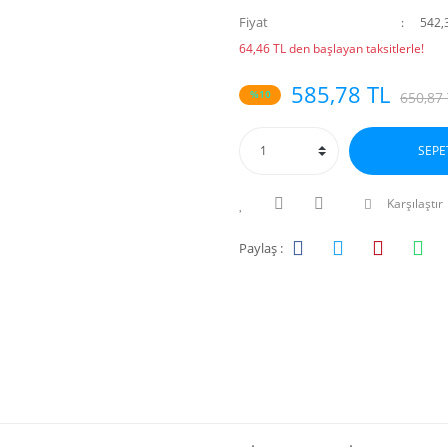
Fiyat
542,
64,46 TL den başlayan taksitlerle!
585,78 TL
%10
650,87
SEPE
Karşılaştır
Paylaş :