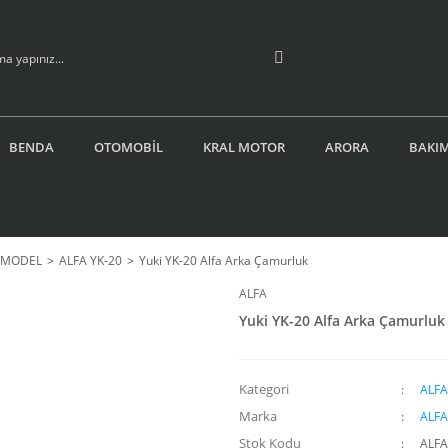
BENDA
OTOMOBİL
KRAL MOTOR
ARORA
BAKIM
İ MODEL
ALFA YK-20
Yuki YK-20 Alfa Arka Çamurluk
ALFA
Yuki YK-20 Alfa Arka Çamurluk
Kategori
ALFA
Marka
ALFA
Stok Kodu
ALFA