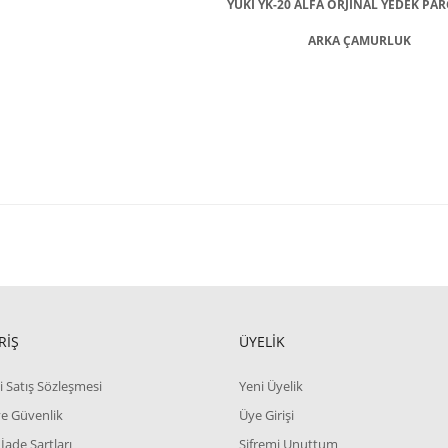
YUKİ YK-20 ALFA ORJİNAL YEDEK PAR
ARKA ÇAMURLUK
RİŞ
ÜYELİK
i Satış Sözleşmesi
Yeni Üyelik
 ve Güvenlik
Üye Girişi
 İade Şartları
Şifremi Unuttum