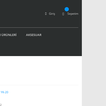
Giriş
Sepetim
 ÜRÜNLERİ
AKSESUAR
 YK-20
2