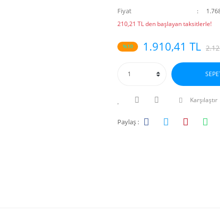
Fiyat
1.76
210,21 TL den başlayan taksitlerle!
1.910,41 TL
%10
2.12
SEPE
Karşılaştır
Paylaş :