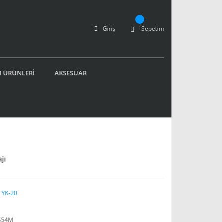
Giriş
Sepetim
 ÜRÜNLERİ
AKSESUAR
jı
 YK-20
S54M