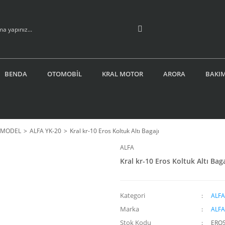
BENDA
OTOMOBİL
KRAL MOTOR
ARORA
BAKIM
İ MODEL
ALFA YK-20
Kral kr-10 Eros Koltuk Altı Bagajı
ALFA
Kral kr-10 Eros Koltuk Altı Baga
Kategori
ALFA
Marka
ALFA
Stok Kodu
ERO