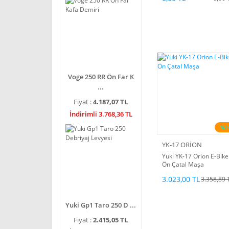
Voge 250 RR Ön Far K
...
Fiyat :
4.187,07 TL
İndirimli 3.768,36 TL
%1
YK-17 ORİON
Yuki YK-17 Orion E-Bike
Ön Çatal Maşa
3.023,00 TL
3.358,89 
Yuki Gp1 Taro 250 D ...
Fiyat :
2.415,05 TL