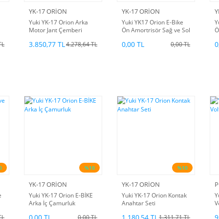
YK-17 ORİON
YK-17 ORİON
Y
Yuki YK-17 Orion Arka
Yuki YK17 Orion E-Bike
Y
Motor Jant Çemberi
Ön Amortrisör Sağ ve Sol
Ö
3.850,77 TL
0,00 TL
0
TL
4.278,64 TL
0,00 TL
0
%10
%10
YK-17 ORİON
YK-17 ORİON
P
e
Yuki YK-17 Orion E-BİKE
Yuki YK-17 Orion Kontak
Y
Arka İç Çamurluk
Anahtar Seti
V
0,00 TL
1.180,54 TL
9
TL
0,00 TL
1.311,71 TL