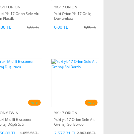
K-17 ORİON
YK-17 ORİON
uki YK-17 Orion Sele Altı
Yuki Orion YK-17 Ön İç
n Plastik
Davlumbaz
,00 TL
0,00 TL
0,00 TL
0,00 TL
%10
%10
ONY TWIN
YK-17 ORİON
uki Midilli E-scooter
Yuki yk-17 Orion Sele Altı
oltaj Düşürücü
Grenajı Sol Bordo
50,00 TL
2.577,31 TL
1.055,56 TL
2.863,68 TL