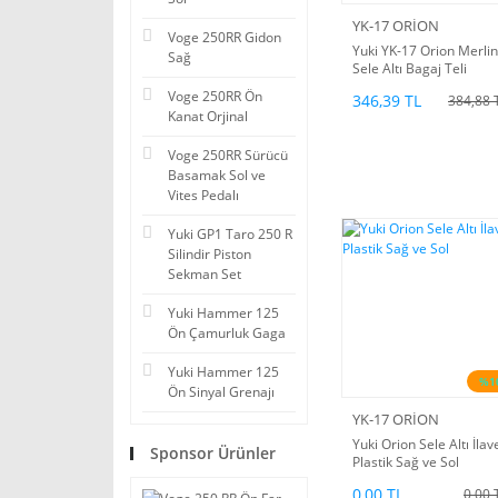
YK-17 ORİON
Voge 250RR Gidon
Yuki YK-17 Orion Merlin
Sağ
Sele Altı Bagaj Teli
Voge 250RR Ön
346,39 TL
384,88 
Kanat Orjinal
Voge 250RR Sürücü
Basamak Sol ve
Vites Pedalı
Yuki GP1 Taro 250 R
Silindir Piston
Sekman Set
Yuki Hammer 125
Ön Çamurluk Gaga
Yuki Hammer 125
%1
Ön Sinyal Grenajı
YK-17 ORİON
Yuki Orion Sele Altı İlav
Sponsor Ürünler
Plastik Sağ ve Sol
0,00 TL
0,00 