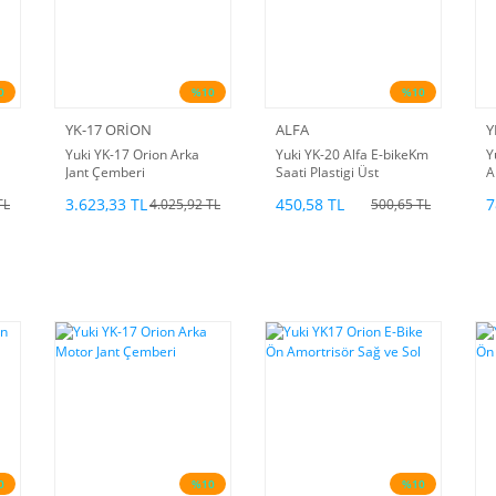
0
%10
%10
YK-17 ORİON
ALFA
Y
Yuki YK-17 Orion Arka
Yuki YK-20 Alfa E-bikeKm
Y
Jant Çemberi
Saati Plastigi Üst
A
3.623,33 TL
450,58 TL
7
TL
4.025,92 TL
500,65 TL
0
%10
%10