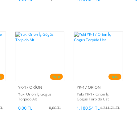
0
%10
%10
YK-17 ORİON
YK-17 ORİON
Yuki Orion İç Gögüs
Yuki YK-17 Orion İç
Torpido Alt
Gögüs Torpido Üst
0,00 TL
1.180,54 TL
TL
0,00 TL
1.311,71 TL