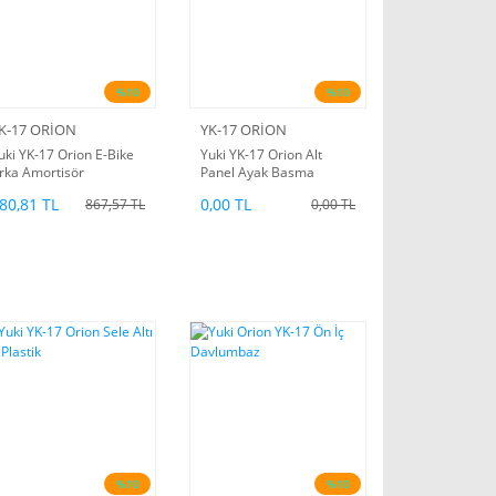
%10
%10
K-17 ORİON
YK-17 ORİON
uki YK-17 Orion E-Bike
Yuki YK-17 Orion Alt
rka Amortisör
Panel Ayak Basma
Plastigi
80,81 TL
0,00 TL
867,57 TL
0,00 TL
%10
%10