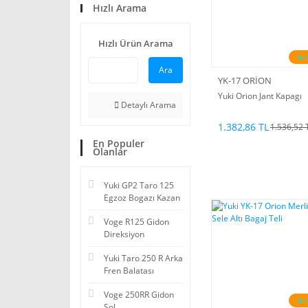
Hızlı Arama
Hızlı Ürün Arama
%1
Ara
YK-17 ORİON
Yuki Orion Jant Kapagı
Detaylı Arama
1.382,86 TL
1.536,52 
En Populer
Olanlar
Yuki GP2 Taro 125
Egzoz Bogazı Kazan
Voge R125 Gidon
Direksiyon
Yuki Taro 250 R Arka
Fren Balatası
Voge 250RR Gidon
%1
Sol