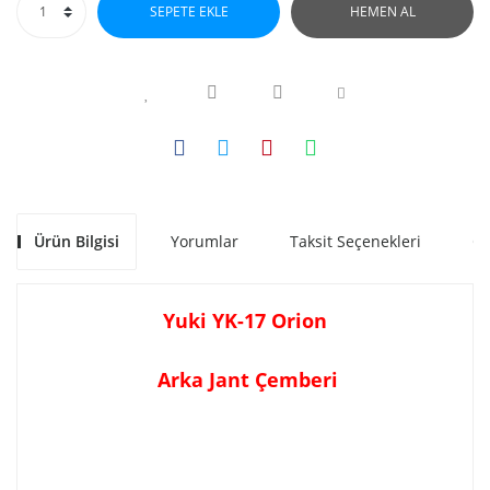
SEPETE EKLE
HEMEN AL
Ürün Bilgisi
Yorumlar
Taksit Seçenekleri
Ön
Yuki YK-17 Orion
Arka Jant Çemberi