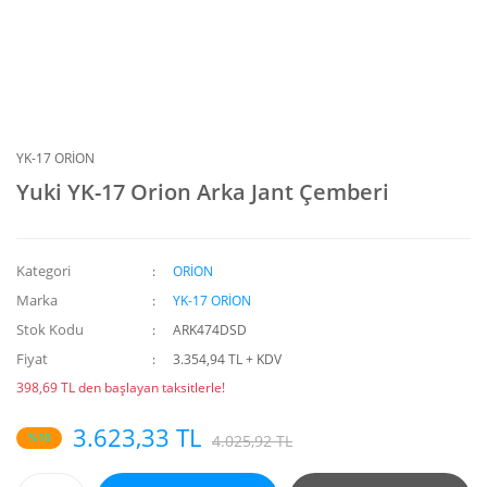
YK-17 ORİON
Yuki YK-17 Orion Arka Jant Çemberi
Kategori
ORİON
Marka
YK-17 ORİON
Stok Kodu
ARK474DSD
Fiyat
3.354,94 TL + KDV
398,69 TL den başlayan taksitlerle!
3.623,33 TL
%10
4.025,92 TL