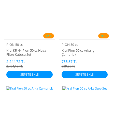
%10
%10
PİON 50 cc
PİON 50 cc
Kral KR-44 Pion 50 cc Hava
Kral Pion 50 cc Arka İç
Flitre Kutusu Set
Çamurluk
2.244,72 TL
755,87 TL
2.494,13 TL
839,86 TL
SEPETE EKLE
SEPETE EKLE