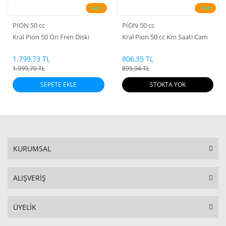
%10
%10
PİON 50 cc
PİON 50 cc
Kral Pion 50 Ön Fren Diski
Kral Pion 50 cc Km Saati Cam
1.799,73 TL
806,35 TL
1.999,70 TL
895,94 TL
SEPETE EKLE
STOKTA YOK
KURUMSAL
ALIŞVERİŞ
ÜYELİK