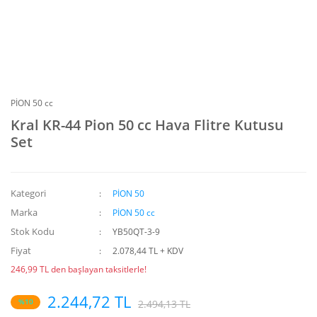
PİON 50 cc
Kral KR-44 Pion 50 cc Hava Flitre Kutusu
Set
Kategori
PİON 50
Marka
PİON 50 cc
Stok Kodu
YB50QT-3-9
Fiyat
2.078,44 TL + KDV
246,99 TL den başlayan taksitlerle!
2.244,72 TL
%10
2.494,13 TL