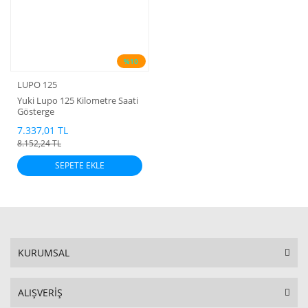
%10
LUPO 125
Yuki Lupo 125 Kilometre Saati
Gösterge
7.337,01 TL
8.152,24 TL
SEPETE EKLE
KURUMSAL
ALIŞVERİŞ