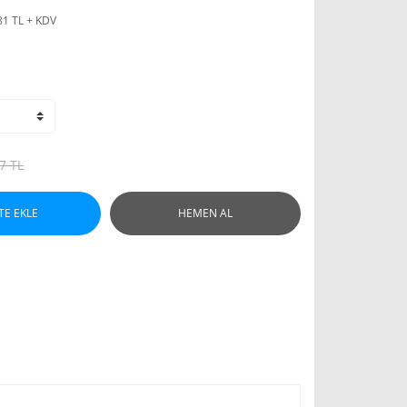
81 TL + KDV
7 TL
TE EKLE
HEMEN AL