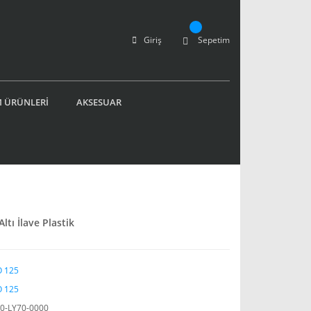
Giriş
Sepetim
 ÜRÜNLERİ
AKSESUAR
ltı İlave Plastik
 125
 125
0-LY70-0000