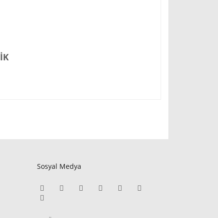
İK
Sosyal Medya