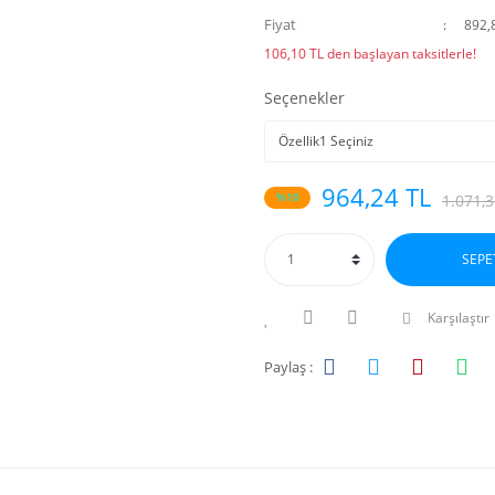
Fiyat
892,
106,10 TL den başlayan taksitlerle!
Seçenekler
964,24 TL
%10
1.071,3
SEPE
Karşılaştır
Paylaş :