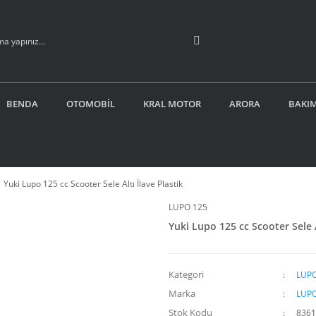
BENDA
OTOMOBİL
KRAL MOTOR
ARORA
BAKIM
Yuki Lupo 125 cc Scooter Sele Altı İlave Plastik
LUPO 125
Yuki Lupo 125 cc Scooter Sele A
Kategori
LUPO
Marka
LUPO
Stok Kodu
8361