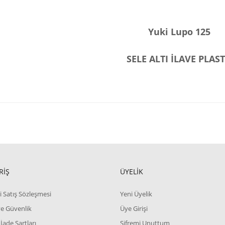
Yuki Lupo 125
SELE ALTI İLAVE PLAST
RİŞ
ÜYELİK
i Satış Sözleşmesi
Yeni Üyelik
 ve Güvenlik
Üye Girişi
 İade Şartları
Şifremi Unuttum