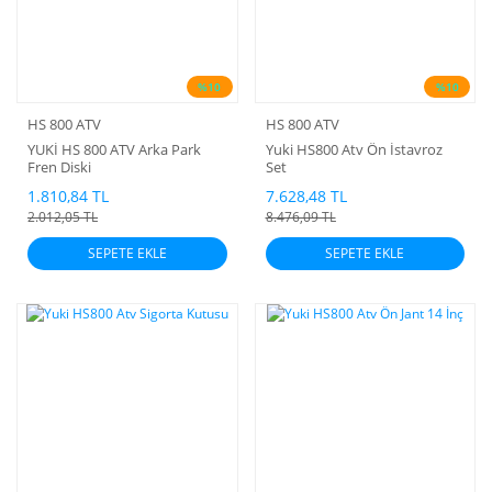
%10
%10
HS 800 ATV
HS 800 ATV
YUKİ HS 800 ATV Arka Park
Yuki HS800 Atv Ön İstavroz
Fren Diski
Set
1.810,84 TL
7.628,48 TL
2.012,05 TL
8.476,09 TL
SEPETE EKLE
SEPETE EKLE