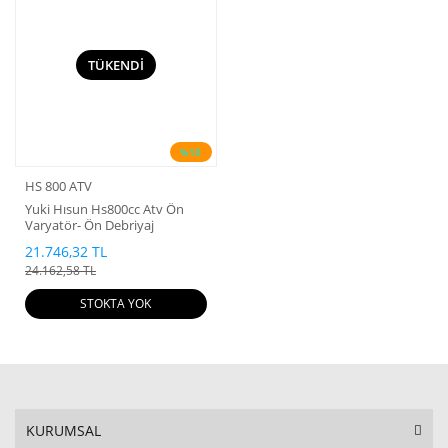
TÜKENDİ
%10
HS 800 ATV
Yuki Hısun Hs800cc Atv Ön
Varyatör- Ön Debriyaj
21.746,32 TL
24.162,58 TL
STOKTA YOK
KURUMSAL