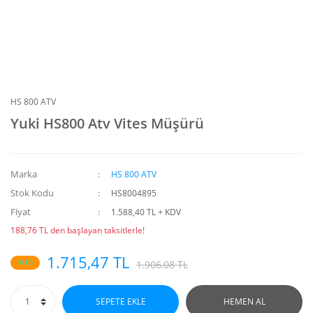
HS 800 ATV
Yuki HS800 Atv Vites Müşürü
Marka
HS 800 ATV
Stok Kodu
HS8004895
Fiyat
1.588,40 TL + KDV
188,76 TL den başlayan taksitlerle!
1.715,47 TL
%10
1.906,08 TL
SEPETE EKLE
HEMEN AL