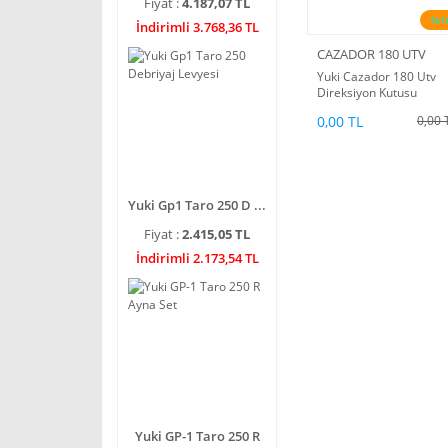
Fiyat :
4.187,07 TL
%1
İndirimli 3.768,36 TL
CAZADOR 180 UTV
Yuki Cazador 180 Utv
Direksiyon Kutusu
0,00 TL
0,00 
Yuki Gp1 Taro 250 D ...
Fiyat :
2.415,05 TL
İndirimli 2.173,54 TL
Yuki GP-1 Taro 250 R