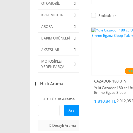
OTOMOBİL
KRAL MOTOR
Stoktakiler
ARORA
BAKIM ÜRÜNLERİ
AKSESUAR
MOTOSİKLET
YEDEK PARÇA
%1
CAZADOR 180 UTV
Hızlı Arama
Yuki Cazador 180 cc Ut
Emme Egzoz Sibop
Takımı
Hızlı Ürün Arama
1.810,84 TL
2.012,05 
Ara
Detaylı Arama