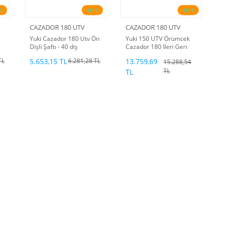
0
%10
%10
CAZADOR 180 UTV
CAZADOR 180 UTV
Yuki Cazador 180 Utv Ön
Yuki 150 UTV Örümcek
Dişli Şaftı - 40 diş
Cazador 180 İleri Geri
Şanzıman Dİşli Grubu
5.653,15 TL
13.759,69
TL
6.281,28 TL
15.288,54
TL
TL