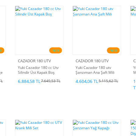
0
%10
%10
CAZADOR 180 UTV
CAZADOR 180 UTV
C
Yuki Cazador 180 cc Utv
Yuki Cazador 180 utv
Y
ge
Silindir Üst Kapak Boş
Şanzıman Ana Şaft Mili
M
6.884,58 TL
4.604,06 TL
1
TL
7.649,53 TL
5.115,62 TL
T