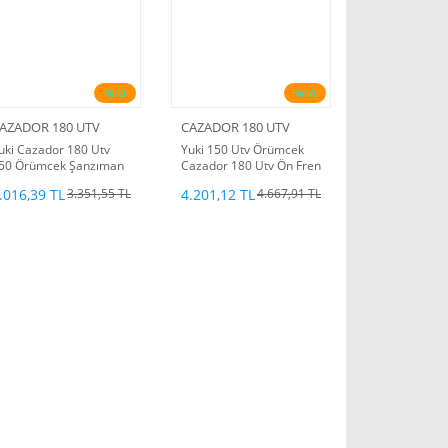
%10
%10
AZADOR 180 UTV
CAZADOR 180 UTV
uki Cazador 180 Utv
Yuki 150 Utv Örümcek
50 Örümcek Şanzıman
Cazador 180 Utv Ön Fren
işlisi
Merkez Kaliper
.016,39 TL
4.201,12 TL
3.351,55 TL
4.667,91 TL