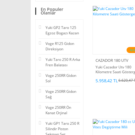
En Populer
Olanlar
Yuki GP2 Taro 125
Egzoz Bogazı Kazan
Voge R125 Gidon
Direksiyon
%1
Yuki Taro 250 R Arka
CAZADOR 180 UTV
Fren Balatası
Yuki Cazador Utv 180
Kilometre Saati Göster
Voge 250RR Gidon
5.958,42 TL
6.620,47 
Sol
Voge 250RR Gidon
Sağ
Voge 250RR Ön
Kanat Orjinal
Yuki GP1 Taro 250 R
Silindir Piston
Sekman Set