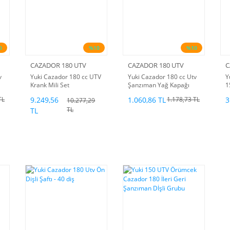
0
%10
%10
CAZADOR 180 UTV
CAZADOR 180 UTV
C
v
Yuki Cazador 180 cc UTV
Yuki Cazador 180 cc Utv
Y
Krank Mili Set
Şanzıman Yağ Kapağı
1
D
9.249,56
1.060,86 TL
3
TL
1.178,73 TL
10.277,29
TL
TL