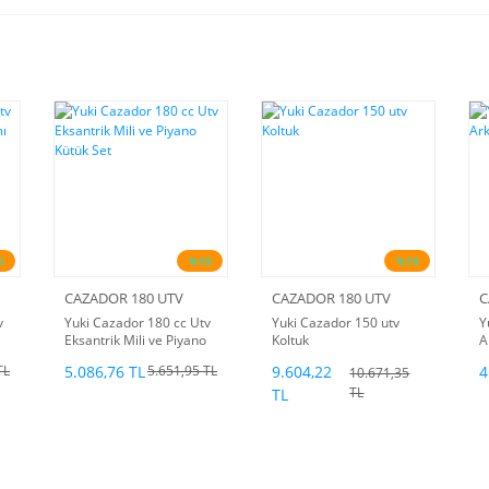
0
%10
%10
CAZADOR 180 UTV
CAZADOR 180 UTV
C
v
Yuki Cazador 180 cc Utv
Yuki Cazador 150 utv
Y
Eksantrik Mili ve Piyano
Koltuk
A
Kütük Set
5.086,76 TL
9.604,22
4
TL
5.651,95 TL
10.671,35
TL
TL