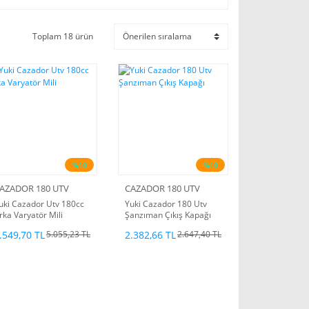
Toplam 18 ürün
%10
%10
AZADOR 180 UTV
CAZADOR 180 UTV
uki Cazador Utv 180cc
Yuki Cazador 180 Utv
rka Varyatör Mili
Şanzıman Çıkış Kapağı
.549,70 TL
2.382,66 TL
5.055,23 TL
2.647,40 TL