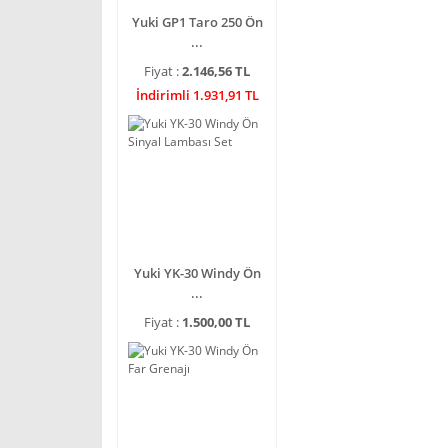
Yuki GP1 Taro 250 Ön
...
Fiyat :
2.146,56 TL
İndirimli 1.931,91 TL
Yuki YK-30 Windy Ön
...
Fiyat :
1.500,00 TL