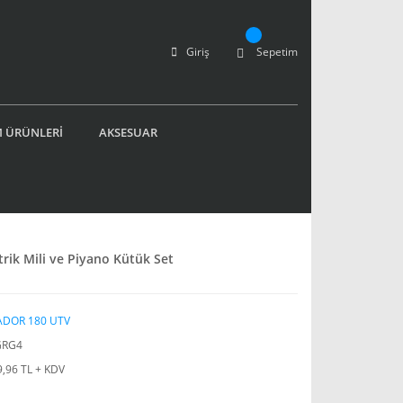
Giriş
Sepetim
 ÜRÜNLERİ
AKSESUAR
rik Mili ve Piyano Kütük Set
ADOR 180 UTV
GRG4
9,96 TL + KDV