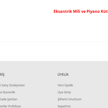
Eksantrik Mili ve Piyano Küt
RİŞ
ÜYELİK
i Satış Sözleşmesi
Yeni Üyelik
 ve Güvenlik
Üye Girişi
 İade Şartları
Şifremi Unuttum
Veriler Politikası
Sepetiniz