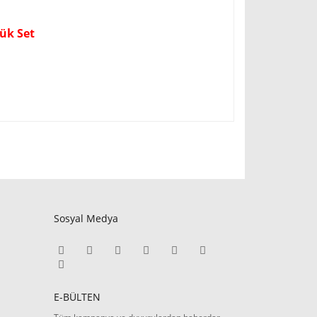
ük Set
Sosyal Medya
E-BÜLTEN