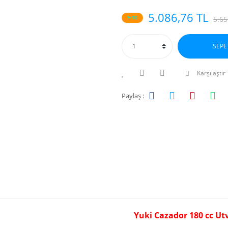
5.086,76 TL
%10
5.65
SEPE
Karşılaştır
Paylaş :
Yuki Cazador 180 cc Ut