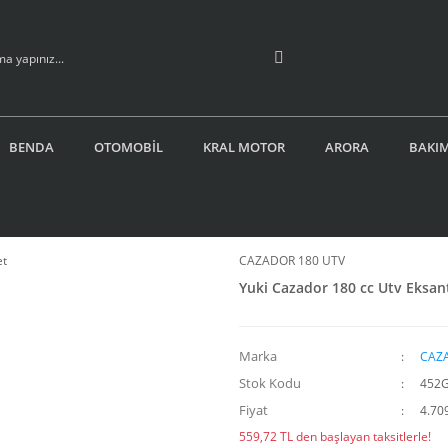
BENDA
OTOMOBİL
KRAL MOTOR
ARORA
BAKIM
CAZADOR 180 UTV
Yuki Cazador 180 cc Utv Eksant
Marka
CAZ
Stok Kodu
452
Fiyat
4.70
559,72 TL den başlayan taksitlerle!