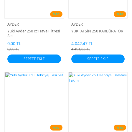
%10
%10
AYDER
AYDER
Yuki Ayder 250 cc Hava Filtresi
YUKİ AFŞİN 250 KARBÜRATÖR
Set
0,00 TL
4.042,47 TL
0,00 TL
4.491,63 TL
SEPETE EKLE
SEPETE EKLE
%10
%10