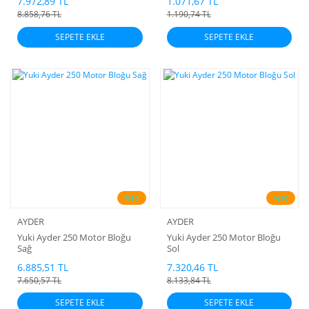
7.972,89 TL
1.071,67 TL
8.858,76 TL
1.190,74 TL
SEPETE EKLE
SEPETE EKLE
%10
%10
AYDER
AYDER
Yuki Ayder 250 Motor Bloğu
Yuki Ayder 250 Motor Bloğu
Sağ
Sol
6.885,51 TL
7.320,46 TL
7.650,57 TL
8.133,84 TL
SEPETE EKLE
SEPETE EKLE