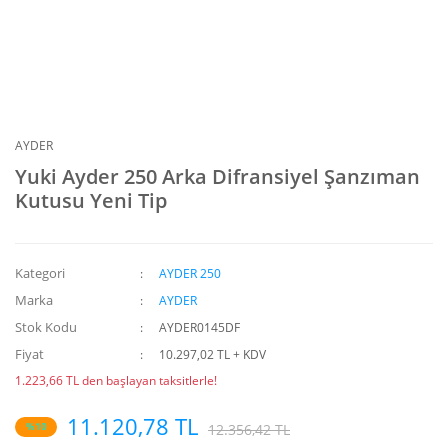
AYDER
Yuki Ayder 250 Arka Difransiyel Şanzıman
Kutusu Yeni Tip
Kategori
AYDER 250
Marka
AYDER
Stok Kodu
AYDER0145DF
Fiyat
10.297,02 TL + KDV
1.223,66 TL den başlayan taksitlerle!
11.120,78 TL
%10
12.356,42 TL