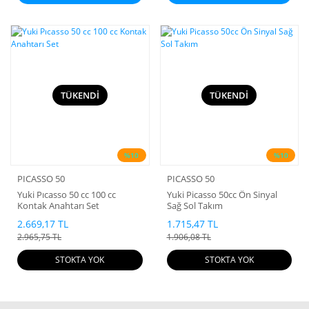
TÜKENDİ
TÜKENDİ
%10
%10
PICASSO 50
PICASSO 50
Yuki Pıcasso 50 cc 100 cc
Yuki Picasso 50cc Ön Sinyal
Kontak Anahtarı Set
Sağ Sol Takım
2.669,17 TL
1.715,47 TL
2.965,75 TL
1.906,08 TL
STOKTA YOK
STOKTA YOK