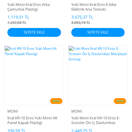
Yuki Moni Kral Eros Arka
Yuki Moni Kral Eros E-bike
Çamurluk Plastigi
Elektrik Ana Tesisatı
1.119,31 TL
3.675,37 TL
1.243,68 TL
4.083,74 TL
SEPETE EKLE
SEPETE EKLE
%10
%10
MONİ
MONİ
Kral KR-10 Eros Yuki Moni Alt
Yuki Moni Kral KR-10 Eros E-
Panel Kapak Plastigi
Scooter Ön İç Davlumbaz
Marşbiyel Grenajı
336,99 TL
2.449,75 TL