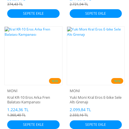
374,43 TL
2.721,94 TL
SEPETE EKLE
SEPETE EKLE
%10
%10
MONİ
MONİ
Kral KR-10 Eros Arka Fren
Yuki Moni Kral Eros E-bike Sele
Balatası Kampanası
Altı Grenajı
1.224,36 TL
2.099,84 TL
1.360,40 TL
2.333,16 TL
SEPETE EKLE
SEPETE EKLE