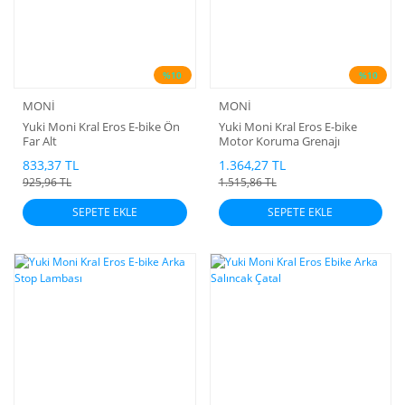
PICASSO
YK18 CA
ACTIVE 1
YU
%10
%10
ADVENT
MONİ
MONİ
CRYPTO
Yuki Moni Kral Eros E-bike Ön
Yuki Moni Kral Eros E-bike
Far Alt
Motor Koruma Grenajı
ENZO 50
833,37 TL
1.364,27 TL
925,96 TL
1.515,86 TL
IMOLA 1
SEPETE EKLE
SEPETE EKLE
RETRO 10
STORM 1