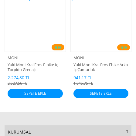
%10
%10
MONİ
MONİ
Yuki Moni Kral Eros E-bike İç
Yuki Moni Kral Eros Ebike Arka
Torpido Grenajı
İç Çamurluk
2.274,80 TL
941,17 TL
2.527,56 TL
1.045,75 TL
SEPETE EKLE
SEPETE EKLE
KURUMSAL