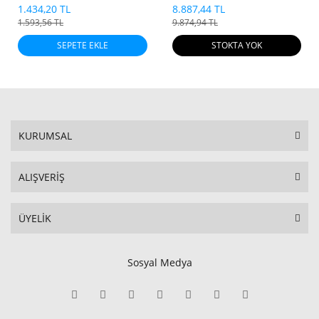
1.434,20 TL
8.887,44 TL
1.593,56 TL
9.874,94 TL
SEPETE EKLE
STOKTA YOK
KURUMSAL
ALIŞVERİŞ
ÜYELİK
Sosyal Medya