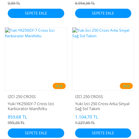
0,00 TL
6.954,38 TL
SEPETE EKLE
SEPETE EKLE
%10
%10
İZCİ 250 CROSS
İZCİ 250 CROSS
Yuki YK250GY-7 Cross İzci
Yuki İzci 250 Cross Arka Sinyal
Karbüratör Manifoltu
Sağ Sol Takım
859,68 TL
1.104,70 TL
955,20 TL
1.227,45 TL
SEPETE EKLE
SEPETE EKLE