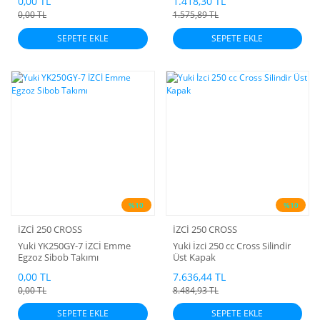
0,00 TL
1.418,30 TL
0,00 TL
1.575,89 TL
SEPETE EKLE
SEPETE EKLE
%10
%10
İZCİ 250 CROSS
İZCİ 250 CROSS
Yuki YK250GY-7 İZCİ Emme
Yuki İzci 250 cc Cross Silindir
Egzoz Sibob Takımı
Üst Kapak
0,00 TL
7.636,44 TL
0,00 TL
8.484,93 TL
SEPETE EKLE
SEPETE EKLE