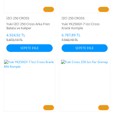
%10
%10
İZCİ 250 CROSS
İZCİ 250 CROSS
Yuki İZCİ 250 Cross Arka Fren
Yuki YK250GY-7 İzci Cross
Balata ve Kaliper
Krank Komple
4.924,92 TL
6.787,89 TL
5.472,13 TL
7.542,10 TL
SEPETE EKLE
SEPETE EKLE
%10
%10