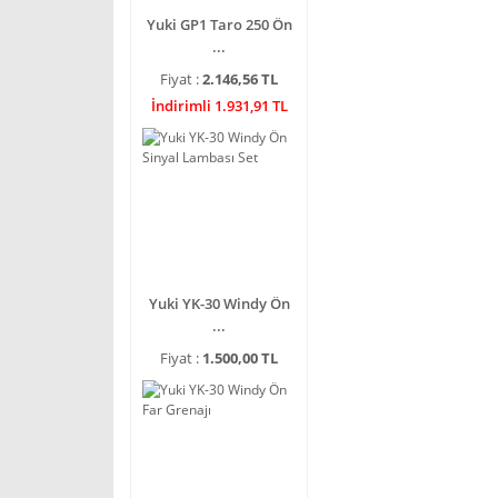
Yuki GP1 Taro 250 Ön
...
Fiyat :
2.146,56 TL
İndirimli 1.931,91 TL
Yuki YK-30 Windy Ön
...
Fiyat :
1.500,00 TL