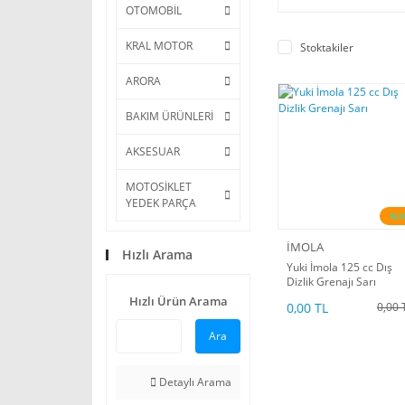
OTOMOBİL
KRAL MOTOR
Stoktakiler
ARORA
BAKIM ÜRÜNLERİ
AKSESUAR
MOTOSİKLET
YEDEK PARÇA
%1
İMOLA
Hızlı Arama
Yuki İmola 125 cc Dış
Dizlik Grenajı Sarı
Hızlı Ürün Arama
0,00 TL
0,00 
Ara
Detaylı Arama