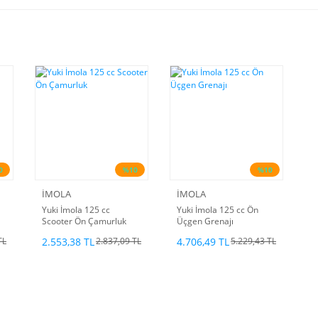
0
%10
%10
İMOLA
İMOLA
Yuki İmola 125 cc
Yuki İmola 125 cc Ön
Scooter Ön Çamurluk
Üçgen Grenajı
2.553,38 TL
4.706,49 TL
TL
2.837,09 TL
5.229,43 TL