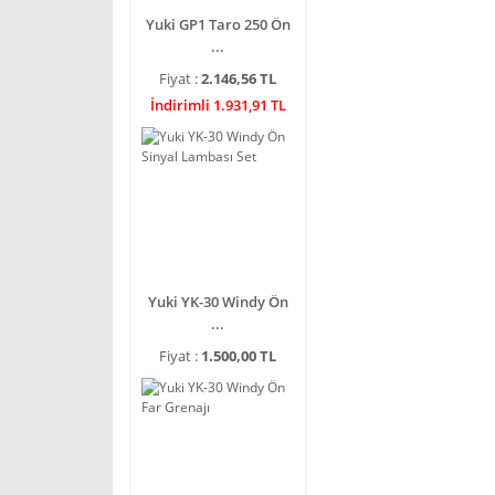
Yuki GP1 Taro 250 Ön
...
Fiyat :
2.146,56 TL
İndirimli 1.931,91 TL
Yuki YK-30 Windy Ön
...
Fiyat :
1.500,00 TL