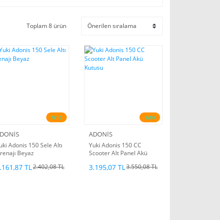
Toplam 8 ürün
%10
%10
DONİS
ADONİS
uki Adonis 150 Sele Altı
Yuki Adonis 150 CC
renajı Beyaz
Scooter Alt Panel Akü
Kutusu
.161,87 TL
3.195,07 TL
2.402,08 TL
3.550,08 TL