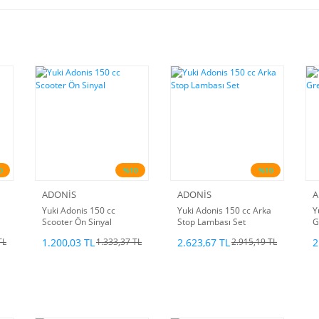
0
%10
%10
ADONİS
ADONİS
A
Yuki Adonis 150 cc
Yuki Adonis 150 cc Arka
Y
Scooter Ön Sinyal
Stop Lambası Set
G
1.200,03 TL
2.623,67 TL
2
TL
1.333,37 TL
2.915,19 TL