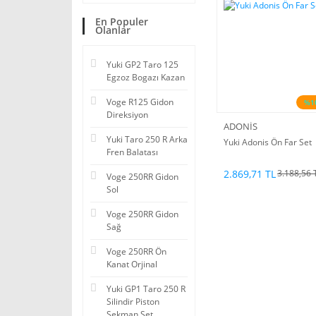
En Populer
Olanlar
Yuki GP2 Taro 125
Egzoz Bogazı Kazan
Voge R125 Gidon
%1
Direksiyon
ADONİS
Yuki Taro 250 R Arka
Yuki Adonis Ön Far Set
Fren Balatası
2.869,71 TL
3.188,56 
Voge 250RR Gidon
Sol
Voge 250RR Gidon
Sağ
Voge 250RR Ön
Kanat Orjinal
Yuki GP1 Taro 250 R
Silindir Piston
Sekman Set