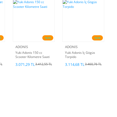
0
%10
%10
ADONİS
ADONİS
Yuki Adonis 150 cc
Yuki Adonis İç Gögüs
Scooter Kilometre Saati
Torpido
3.071,29 TL
3.114,68 TL
TL
3.412,55 TL
3.460,76 TL