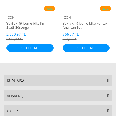
%10
%10
İCON
İCON
Yuki yk-49 icon e-bike Km
Yuki yk-49 icon e-bike Kontak
Saati Gösterge
Anahtarı Set
2.330,97 TL
856,37 TL
2.589,97 TL
951,52 TL
SEPETE EKLE
SEPETE EKLE
KURUMSAL
ALIŞVERİŞ
ÜYELİK