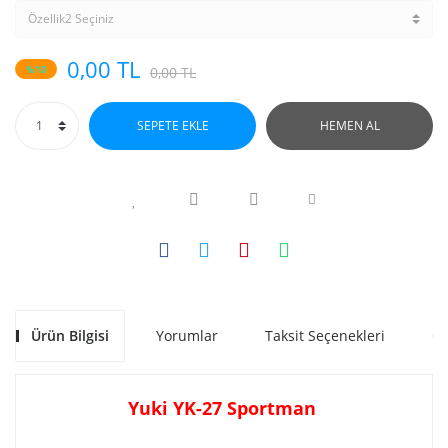
0,00 TL
%10
0,00 TL
SEPETE EKLE
HEMEN AL
Ürün Bilgisi
Yorumlar
Taksit Seçenekleri
Ön
Yuki YK-27 Sportman