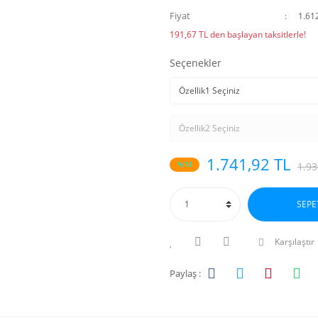
Fiyat
1.61
191,67 TL den başlayan taksitlerle!
Seçenekler
1.741,92 TL
%10
1.93
SEPE
Karşılaştır
Paylaş :