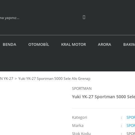
BENDA
OTOMOBİL
KRAL MOTOR
ARORA
BAKIM
N YK-27
Yuki YK-27 Sportman 5000 Sele Altı Grenajı
SPORTMAN
Yuki YK-27 Sportman 5000 Sele 
Kategori
SPO
Marka
SPO
Stok Kodu
SPO