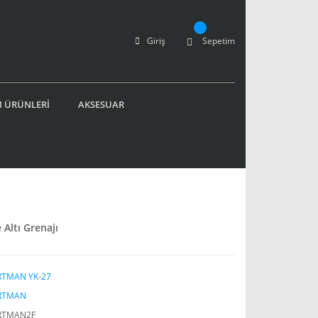
Giriş
Sepetim
 ÜRÜNLERİ
AKSESUAR
Altı Grenajı
RTMAN YK-27
RTMAN
RTMAN2F