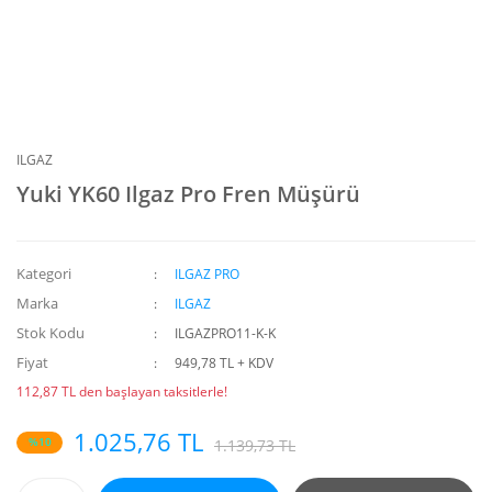
ILGAZ
Yuki YK60 Ilgaz Pro Fren Müşürü
Kategori
ILGAZ PRO
Marka
ILGAZ
Stok Kodu
ILGAZPRO11-K-K
Fiyat
949,78 TL + KDV
112,87 TL den başlayan taksitlerle!
1.025,76 TL
%10
1.139,73 TL