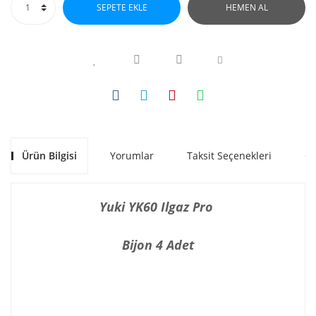
SEPETE EKLE
HEMEN AL
Ürün Bilgisi
Yorumlar
Taksit Seçenekleri
Ön
Yuki YK60 Ilgaz Pro
Bijon 4 Adet