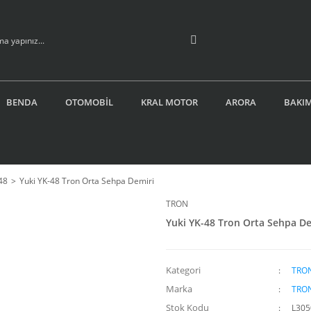
BENDA
OTOMOBİL
KRAL MOTOR
ARORA
BAKIM
48
Yuki YK-48 Tron Orta Sehpa Demiri
TRON
Yuki YK-48 Tron Orta Sehpa De
Kategori
TRON
Marka
TRO
Stok Kodu
L305