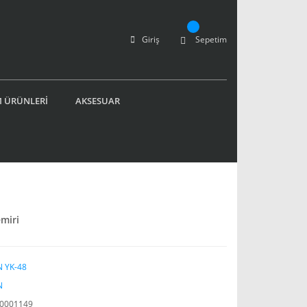
Giriş
Sepetim
 ÜRÜNLERİ
AKSESUAR
miri
 YK-48
N
0001149