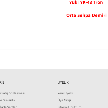
Yuki YK-48 Tron
Orta Sehpa Demiri
RİŞ
ÜYELİK
i Satış Sözleşmesi
Yeni Üyelik
 ve Güvenlik
Üye Girişi
 İade Şartları
Şifremi Unuttum