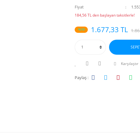
Fiyat
1.55
184,56 TL den başlayan taksitlerle!
1.677,33 TL
%10
1.86
SEPE
Karşılaştır
Paylaş :