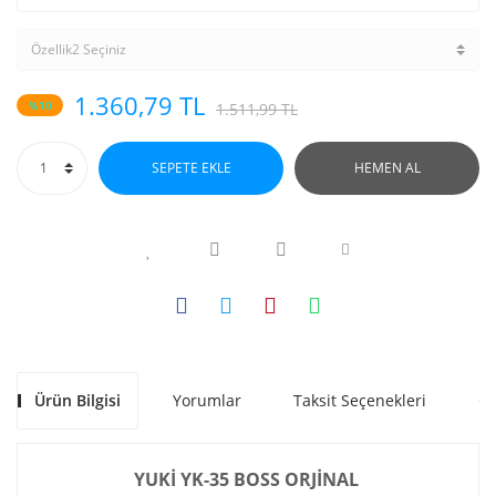
1.360,79 TL
%10
1.511,99 TL
SEPETE EKLE
HEMEN AL
Ürün Bilgisi
Yorumlar
Taksit Seçenekleri
Ön
YUKİ YK-35 BOSS ORJİNAL