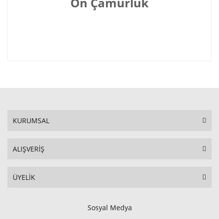
Ön Çamurluk
KURUMSAL
ALIŞVERİŞ
ÜYELİK
Sosyal Medya