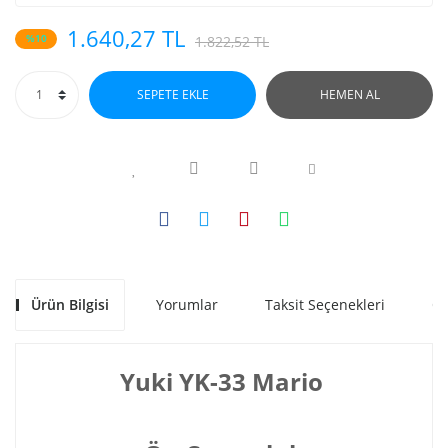
1.640,27 TL
%10
1.822,52 TL
SEPETE EKLE
HEMEN AL
Ürün Bilgisi
Yorumlar
Taksit Seçenekleri
Ön
Yuki YK-33 Mario