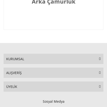
Arka Çamurluk
KURUMSAL
ALIŞVERİŞ
ÜYELİK
Sosyal Medya