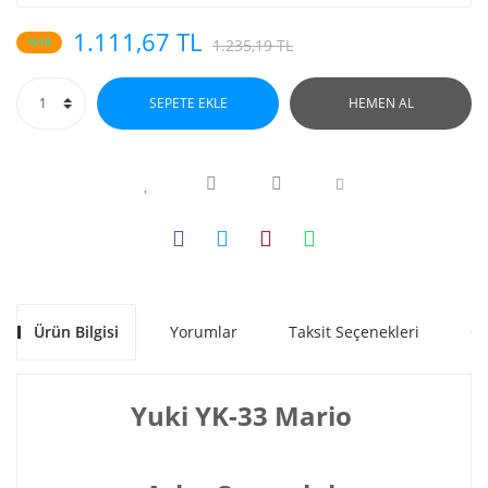
1.111,67 TL
%10
1.235,19 TL
SEPETE EKLE
HEMEN AL
Ürün Bilgisi
Yorumlar
Taksit Seçenekleri
Ön
Yuki YK-33 Mario