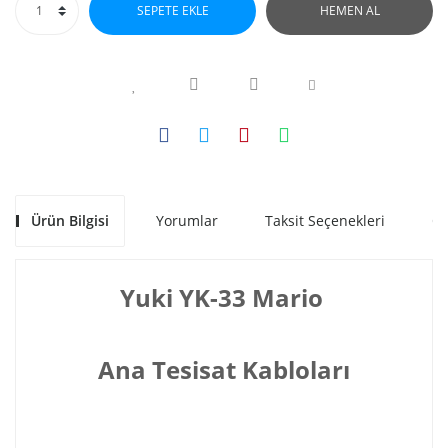
SEPETE EKLE
HEMEN AL
Ürün Bilgisi
Yorumlar
Taksit Seçenekleri
Ön
Yuki YK-33 Mario
Ana Tesisat Kabloları