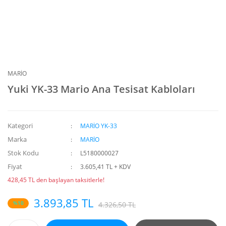
MARİO
Yuki YK-33 Mario Ana Tesisat Kabloları
Kategori
MARİO YK-33
Marka
MARİO
Stok Kodu
L5180000027
Fiyat
3.605,41 TL + KDV
428,45 TL den başlayan taksitlerle!
3.893,85 TL
%10
4.326,50 TL