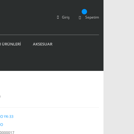
Giriş
Sepetim
 ÜRÜNLERİ
AKSESUAR
n
O YK-33
İO
0000017