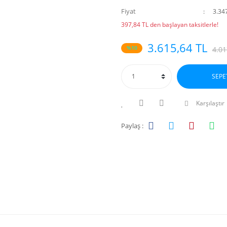
Fiyat
3.34
397,84 TL den başlayan taksitlerle!
3.615,64 TL
%10
4.01
SEPE
Karşılaştır
Paylaş :