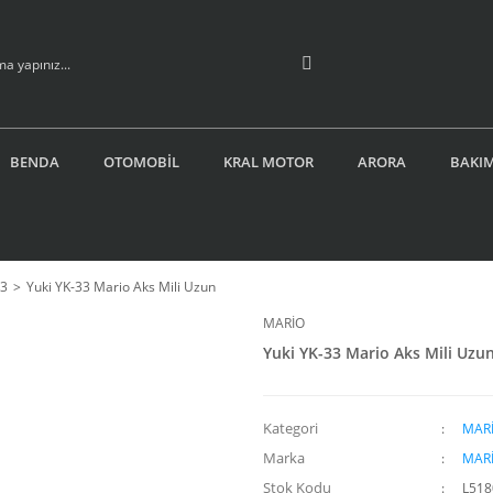
BENDA
OTOMOBİL
KRAL MOTOR
ARORA
BAKIM
33
Yuki YK-33 Mario Aks Mili Uzun
MARİO
Yuki YK-33 Mario Aks Mili Uzu
Kategori
MARİ
Marka
MAR
Stok Kodu
L518