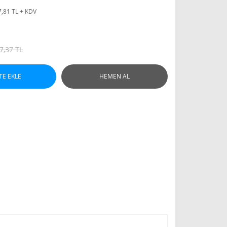
7,81 TL + KDV
7,37 TL
TE EKLE
HEMEN AL