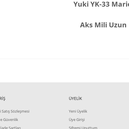
Yuki YK-33 Mar
Aks Mili Uzun
RİŞ
ÜYELİK
i Satış Sözleşmesi
Yeni Üyelik
 ve Güvenlik
Üye Girişi
 İade Şartları
Şifremi Unuttum