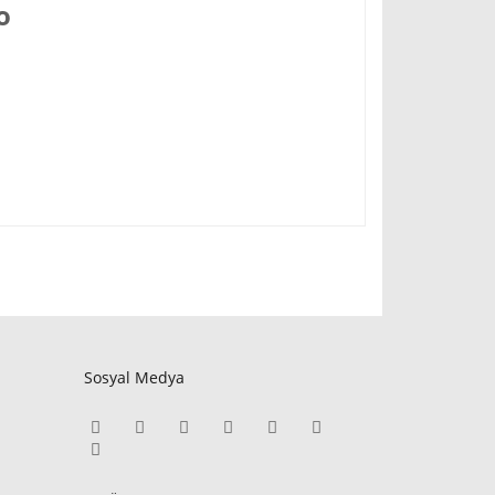
io
Sosyal Medya