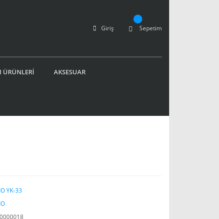
Giriş
Sepetim
 ÜRÜNLERİ
AKSESUAR
O YK-33
İO
0000018