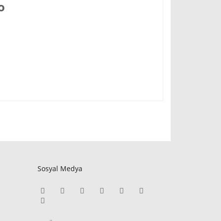
io
Sosyal Medya