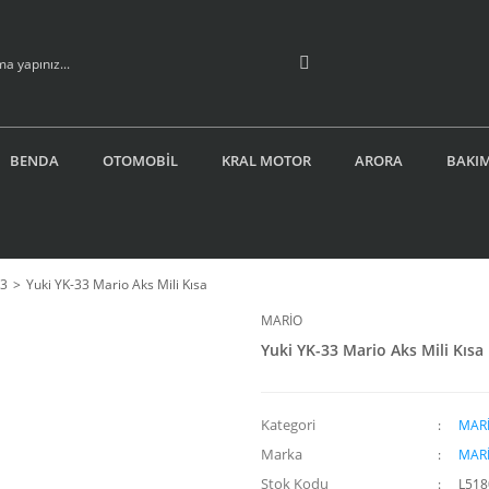
BENDA
OTOMOBİL
KRAL MOTOR
ARORA
BAKIM
33
Yuki YK-33 Mario Aks Mili Kısa
MARİO
Yuki YK-33 Mario Aks Mili Kısa
Kategori
MARİ
Marka
MAR
Stok Kodu
L518