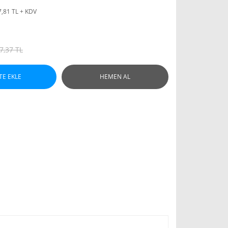
7,81 TL + KDV
7,37 TL
TE EKLE
HEMEN AL