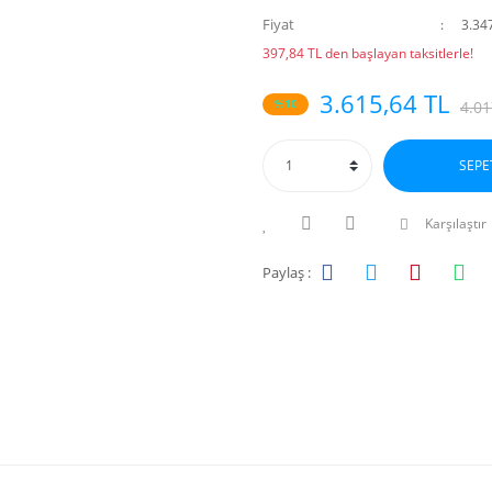
Fiyat
3.34
397,84 TL den başlayan taksitlerle!
3.615,64 TL
%10
4.01
SEPE
Karşılaştır
Paylaş :