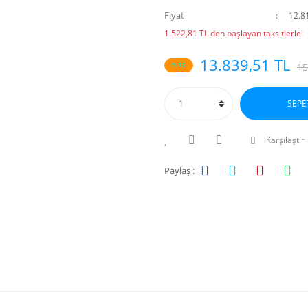
Fiyat
12.8
1.522,81 TL den başlayan taksitlerle!
13.839,51 TL
%10
15
SEPE
Karşılaştır
Paylaş :