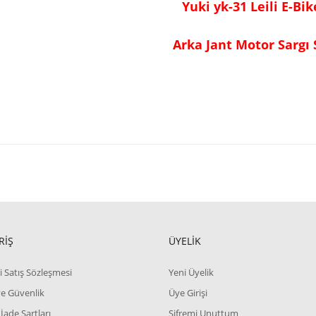
Yuki yk-31 Leili E-Bi
Arka Jant Motor Sargı 
RİŞ
ÜYELİK
i Satış Sözleşmesi
Yeni Üyelik
 ve Güvenlik
Üye Girişi
 İade Şartları
Şifremi Unuttum