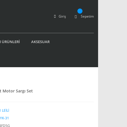
Giriş
Sepetim
 ÜRÜNLERİ
AKSESUAR
nt Motor Sargı Set
 LEİLİ
 YK-31
İ4FD5G