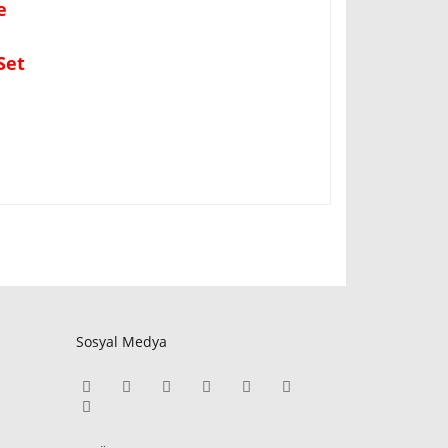
ke
Set
Sosyal Medya