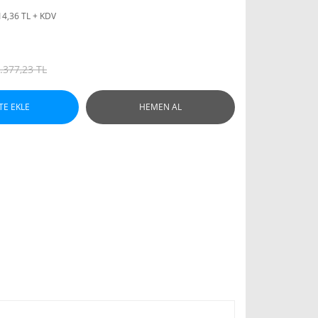
14,36 TL + KDV
.377,23 TL
TE EKLE
HEMEN AL