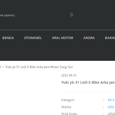
BENDA
OTOMOBİL
KRAL MOTOR
ARORA
BAKIM
İ
Yuki yk-31 Leili E-Bike Arka Jant Motor Sargı Set
LEİLİ YK-31
Yuki yk-31 Leili E-Bike Arka Ja
Kategori
YK-31
Marka
LEİLİ
Stok Kodu
LEİL