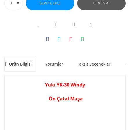
SEPETE EKLE
HEMEN AL
Ürün Bilgisi
Yorumlar
Taksit Seçenekleri
Ön
Yuki YK-30 Windy
Ön Çatal Maşa