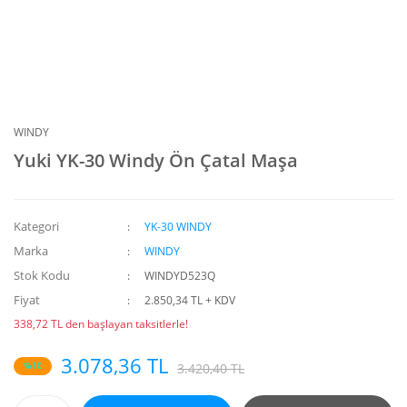
WINDY
Yuki YK-30 Windy Ön Çatal Maşa
Kategori
YK-30 WINDY
Marka
WINDY
Stok Kodu
WINDYD523Q
Fiyat
2.850,34 TL + KDV
338,72 TL den başlayan taksitlerle!
3.078,36 TL
%10
3.420,40 TL