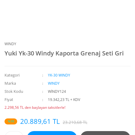
WINDY
Yuki Yk-30 Windy Kaporta Grenaj Seti Gri
Kategori
YK-30 WINDY
Marka
WINDY
Stok Kodu
WİNDY124
Fiyat
19.342,23 TL + KDV
2.298,56 TL den başlayan taksitlerle!
20.889,61 TL
%10
23.210,68 TL