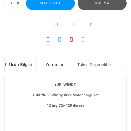
SEPETE EKLE
HEMEN AL
Ürün Bilgisi
Yorumlar
Taksit Seçenekleri
Ön
YUKİ WINDY
Yuki YK-30 Windy Arka Motor Sargı Set
12 inç 72v 120 derece