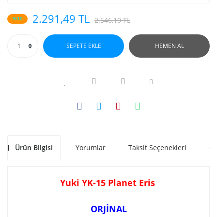
2.291,49 TL
%10
2.546,10 TL
SEPETE EKLE
HEMEN AL
Ürün Bilgisi
Yorumlar
Taksit Seçenekleri
Ön
Yuki YK-15 Planet Eris
ORJİNAL