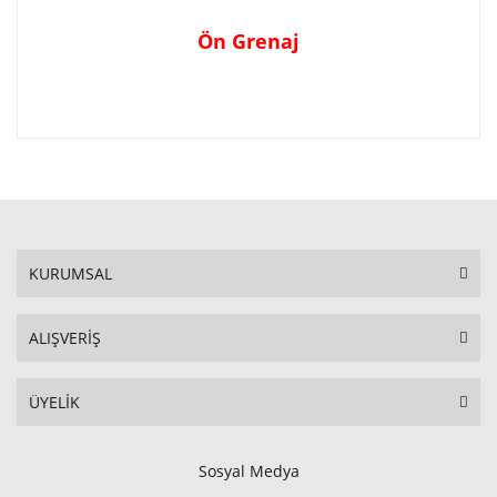
Ön Grenaj
KURUMSAL
ALIŞVERİŞ
ÜYELİK
Sosyal Medya