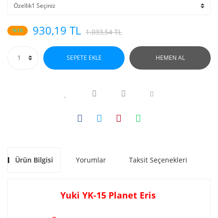
930,19 TL
%10
1.033,54 TL
SEPETE EKLE
HEMEN AL
Ürün Bilgisi
Yorumlar
Taksit Seçenekleri
Ön
Yuki YK-15 Planet Eris