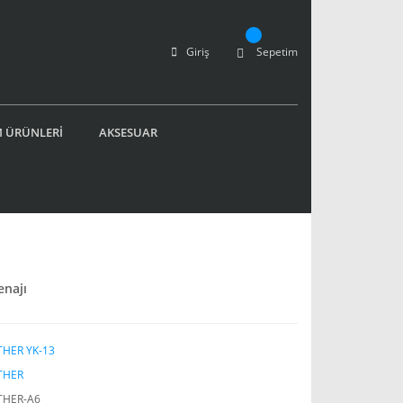
Giriş
Sepetim
 ÜRÜNLERİ
AKSESUAR
enajı
HER YK-13
THER
THER-A6