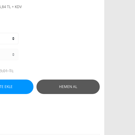
5,84 TL + KDV
9,01 TL
TE EKLE
HEMEN AL