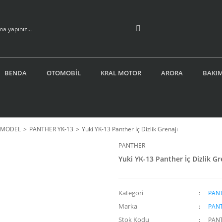
BENDA
OTOMOBİL
KRAL MOTOR
ARORA
BAKIM
İ MODEL
PANTHER YK-13
Yuki YK-13 Panther İç Dizlik Grenajı
PANTHER
Yuki YK-13 Panther İç Dizlik Gr
Kategori
PANT
Marka
PAN
Stok Kodu
PAN