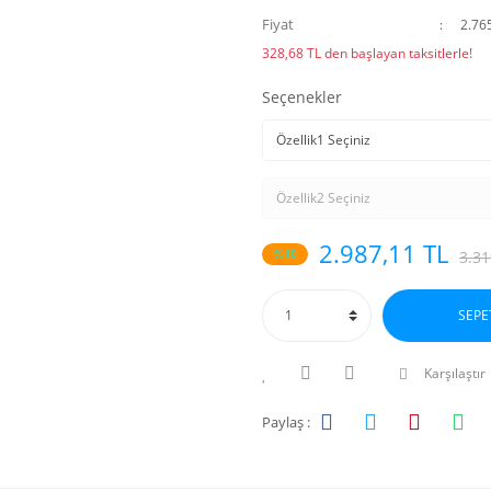
Fiyat
2.76
328,68 TL den başlayan taksitlerle!
Seçenekler
2.987,11 TL
%10
3.31
SEPE
Karşılaştır
Paylaş :