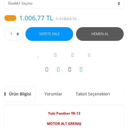
1.006,77 TL
%10
1.118,63 TL
SEPETE EKLE
HEMEN AL
Ürün Bilgisi
Yorumlar
Taksit Seçenekleri
Ön
Yuki Panther YK-13
MOTOR ALT GRENAJ