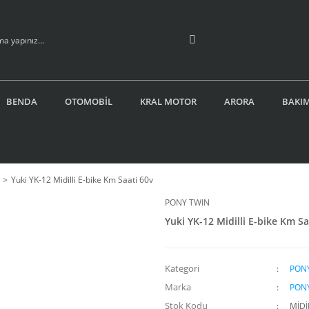
BENDA
OTOMOBİL
KRAL MOTOR
ARORA
BAKIM
Yuki YK-12 Midilli E-bike Km Saati 60v
PONY TWIN
Yuki YK-12 Midilli E-bike Km Sa
Kategori
PON
Marka
PON
Stok Kodu
MİDİ