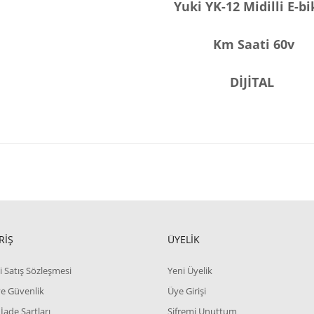
Yuki YK-12 Midilli E-b
Km Saati 60v
DİJİTAL
RİŞ
ÜYELİK
i Satış Sözleşmesi
Yeni Üyelik
 ve Güvenlik
Üye Girişi
 İade Şartları
Şifremi Unuttum