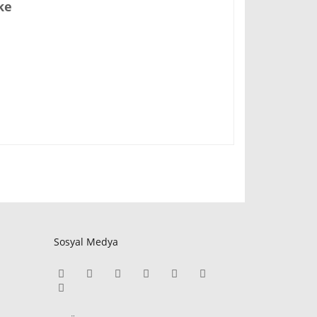
ike
Sosyal Medya