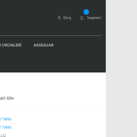
Giriş
Sepetim
 ÜRÜNLERİ
AKSESUAR
ati 60v
Y TWİN
Y TWIN
LLİ2