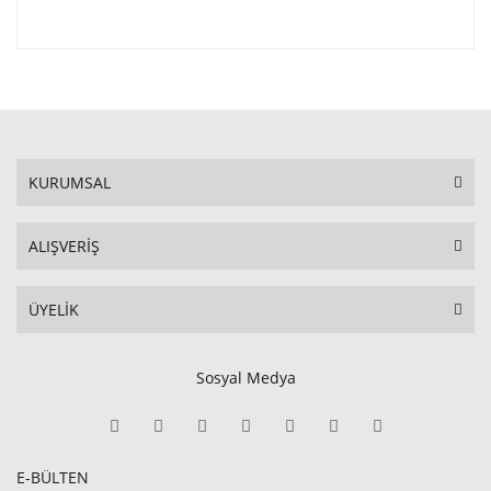
KURUMSAL
ALIŞVERİŞ
ÜYELİK
Sosyal Medya
E-BÜLTEN