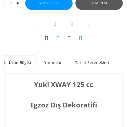
SEPETE EKLE
HEMEN AL
Ürün Bilgisi
Yorumlar
Taksit Seçenekleri
Ön
Yuki XWAY 125 cc
Egzoz Dış Dekoratifi