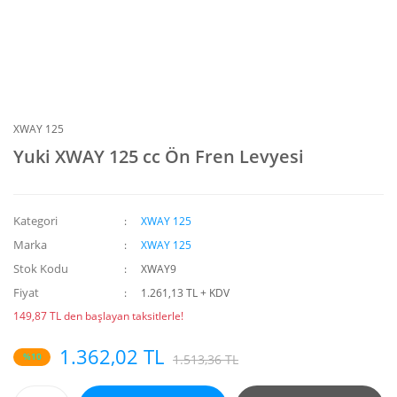
XWAY 125
Yuki XWAY 125 cc Ön Fren Levyesi
Kategori
XWAY 125
Marka
XWAY 125
Stok Kodu
XWAY9
Fiyat
1.261,13 TL + KDV
149,87 TL den başlayan taksitlerle!
1.362,02 TL
%10
1.513,36 TL