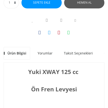
SEPETE EKLE
HEMEN AL
Ürün Bilgisi
Yorumlar
Taksit Seçenekleri
Ön
Yuki XWAY 125 cc
Ön Fren Levyesi