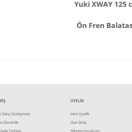
Yuki XWAY 125 
Ön Fren Balatas
RİŞ
ÜYELİK
i Satış Sözleşmesi
Yeni Üyelik
 ve Güvenlik
Üye Girişi
 İade Şartları
Şifremi Unuttum