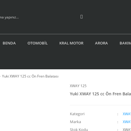
BENDA
OTOMOBİL
KRAL MOTOR
ARORA
BAKIM
Yuki XWAY 125 cc Ön Fren Balatası
XWAY 125
Yuki XWAY 125 cc Ön Fren Bala
Kategori
XWA
Marka
XWA
Stok Kodu
XWA