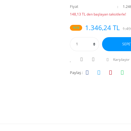
Fiyat
1.24
148,13 TL den başlayan taksitlerle!
1.346,24 TL
%10
1.49
SEPE
Karşılaştır
Paylaş :