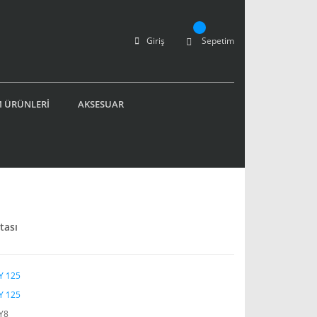
Giriş
Sepetim
 ÜRÜNLERİ
AKSESUAR
tası
Y 125
Y 125
Y8