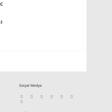
cc
ı
Sosyal Medya